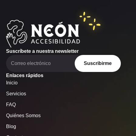
una gran victoria.
τζακποτ να σας περιμένουν να τα κατακτήσετε και να
θριαμβεύσετε.
Suscríbete a nuestra newsletter
Suscribirme
Enlaces rápidos
Inicio
Servicios
FAQ
Quiénes Somos
Blog