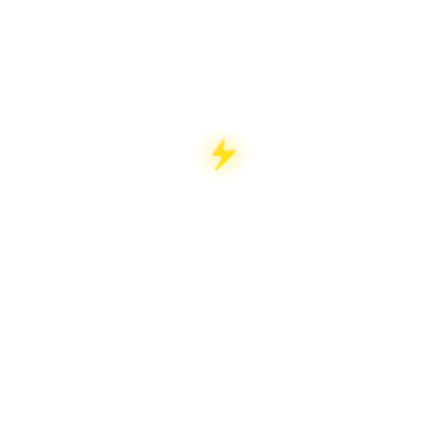
tus retos y te acompaña con soluciones
prácticas y cercanas.
ACCIÓN
No nos quedamos en el papel: llevamos la
teoría a la práctica y te ayudamos a dar los
primeros pasos en accesibilidad.